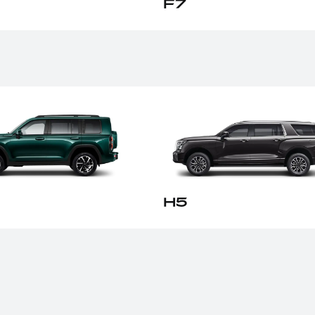
F7
H5