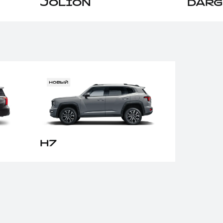
JOLION
DAR
H7