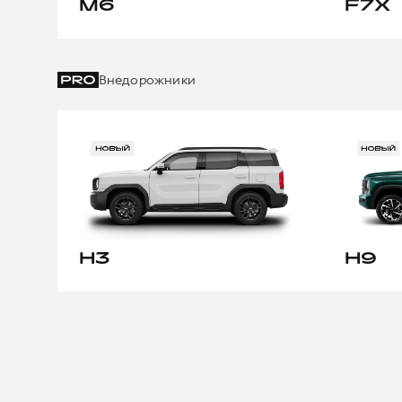
M6
F7X
Внедорожники
H3
H9