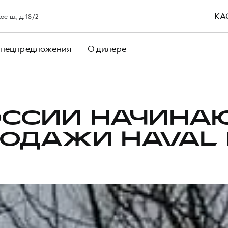
КА
е ш., д. 18/2
пецпредложения
О дилере
ОССИИ НАЧИНА
ОДАЖИ HAVAL